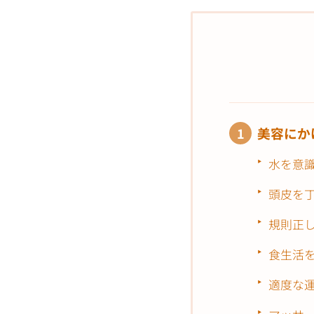
美容にか
水を意
頭皮を
規則正
食生活
適度な