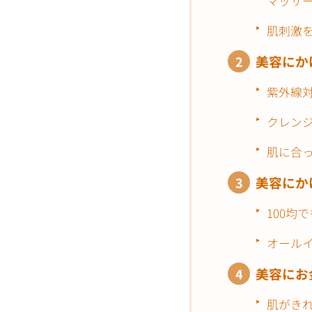
マッサ
肌刺激
美容にか
紫外線
クレン
肌に合
美容にか
100均
オール
美容にお
肌がき