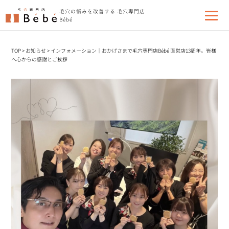
毛穴の悩みを改善する 毛穴専門店
Bébé
TOP
>
お知らせ
>
インフォメーション｜おかげさまで毛穴専門店Bébé 直営店13周年。皆様
へ心からの感謝とご挨拶