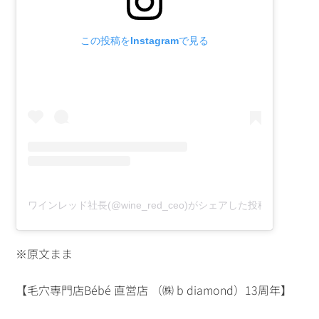
この投稿をInstagramで見る
ワインレッド社長(@wine_red_ceo)がシェアした投稿
※原文まま
【毛穴専門店Bébé 直営店 （㈱ b diamond）13周年】