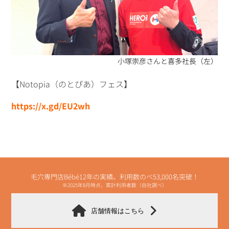
小塚崇彦さんと喜多社長（左）
【Notopia（のとぴあ）フェス】
https://x.gd/EU2wh
毛穴専門店Bébé12年の実績。利用数のべ53,000名突破！
※2025年8月時点、累計利用者数（自社調べ）
店舗情報はこちら