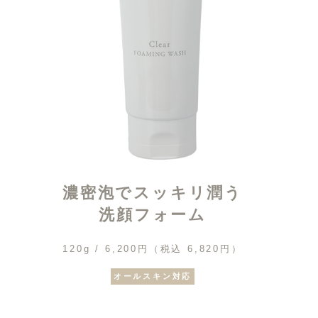
濃
密
泡
で
ス
ッ
キ
リ
潤
う
洗
顔
フ
ォ
ー
ム
120g / 6,200円（税込 6,820円）
オールスキン対応